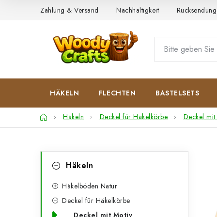
Zum
Zahlung & Versand
Nachhaltigkeit
Rücksendung
Inhalt
springen
HÄKELN
FLECHTEN
BASTELSETS
Startseite
Häkeln
Deckel für Häkelkörbe
Deckel mit
S
K
Kategorien
Häkeln
überspringen
a
e
t
Häkelböden Natur
i
Deckel für Häkelkörbe
e
t
Deckel mit Motiv