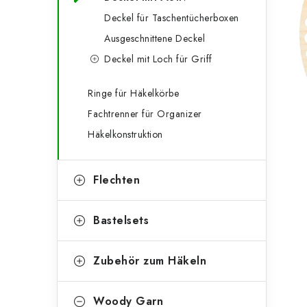
g
e
Deckel für Taschentücherboxen
o
Ausgeschnittene Deckel
n
r
Deckel mit Loch für Griff
l
i
e
e
Ringe für Häkelkörbe
Fachtrenner für Organizer
n
i
Häkelkonstruktion
s
t
Flechten
e
Bastelsets
Zubehör zum Häkeln
Woody Garn