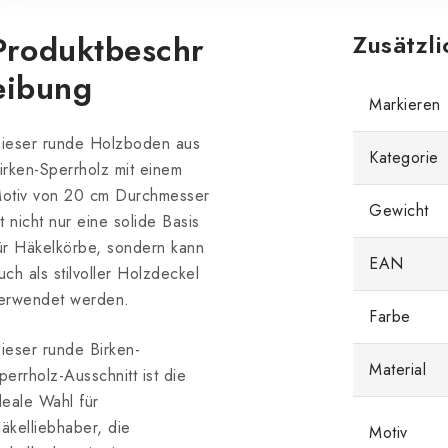
Produktbeschr
Zusätzl
eibung
Markieren
ieser runde Holzboden aus
Kategorie
irken-Sperrholz mit einem
otiv von 20 cm Durchmesser
Gewicht
st nicht nur eine solide Basis
ür Häkelkörbe, sondern kann
EAN
uch als stilvoller Holzdeckel
erwendet werden.
Farbe
ieser runde Birken-
Material
perrholz-Ausschnitt ist die
deale Wahl für
äkelliebhaber, die
Motiv