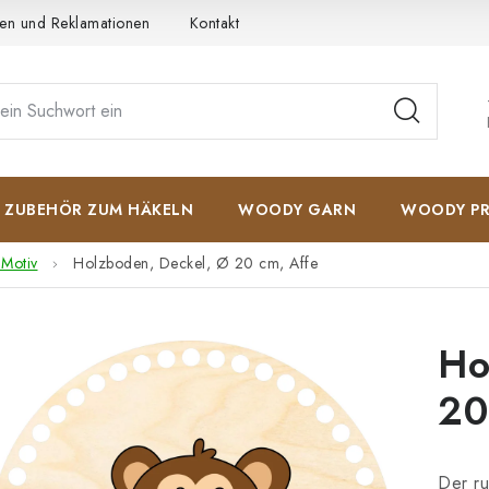
en und Reklamationen
Kontakt
AGB
Datenschutzerkläru
ZUBEHÖR ZUM HÄKELN
WOODY GARN
WOODY PR
 Motiv
Holzboden, Deckel, Ø 20 cm, Affe
Ho
20
Der ru