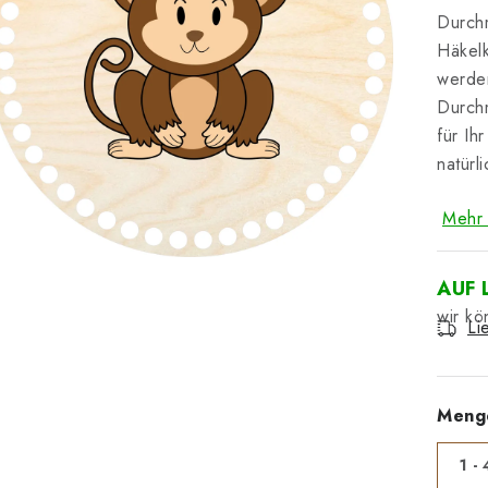
Durchm
Häkelk
werden
Durchm
für Ih
natürl
Mehr 
AUF 
Li
Meng
1 - 