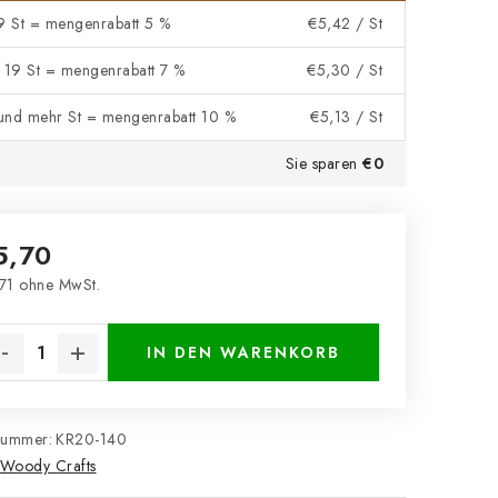
 9 St = mengenrabatt 5 %
€5,42
/ St
- 19 St = mengenrabatt 7 %
€5,30
/ St
und mehr St = mengenrabatt 10 %
€5,13
/ St
Sie sparen
€0
5,70
71 ohne MwSt.
kaufspreis:
IN DEN WARENKORB
nummer:
KR20-140
Woody Crafts