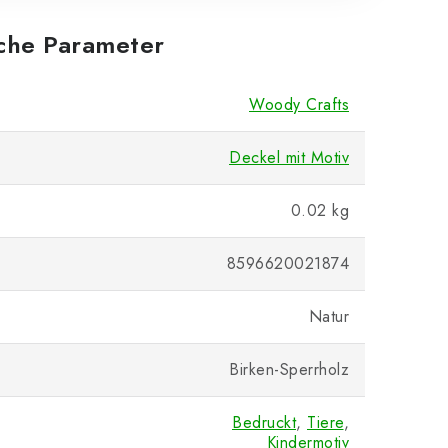
iche Parameter
Woody Crafts
Deckel mit Motiv
0.02 kg
8596620021874
Natur
Birken-Sperrholz
Bedruckt
,
Tiere
,
Kindermotiv