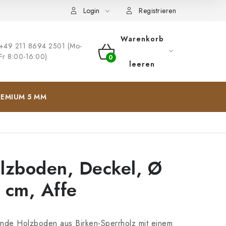
ng
Impressum
Login
Registrieren
Warenkorb
+49 211 8694 2501 (Mo-
Fr 8:00-16:00)
WARENKORB
leeren
EMIUM 5 MM
lzboden, Deckel, Ø
 cm, Affe
nde Holzboden aus Birken-Sperrholz mit einem