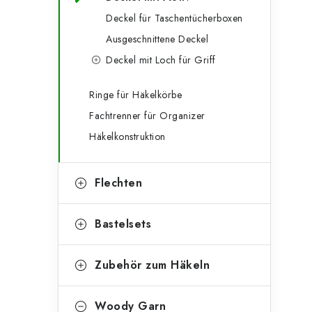
g
e
Deckel für Taschentücherboxen
o
Ausgeschnittene Deckel
n
r
Deckel mit Loch für Griff
l
i
e
e
Ringe für Häkelkörbe
Fachtrenner für Organizer
n
i
Häkelkonstruktion
s
t
Flechten
e
Bastelsets
Zubehör zum Häkeln
Woody Garn