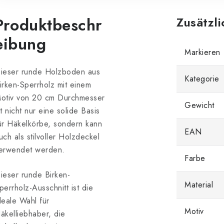
Produktbeschr
Zusätzl
eibung
Markieren
ieser runde Holzboden aus
Kategorie
irken-Sperrholz
mit einem
otiv von 20 cm Durchmesser
Gewicht
st nicht nur eine solide Basis
ür Häkelkörbe, sondern kann
EAN
uch als stilvoller Holzdeckel
erwendet werden.
Farbe
ieser runde Birken-
Material
perrholz-Ausschnitt ist die
deale Wahl für
Motiv
äkelliebhaber, die