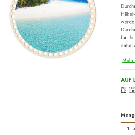
Durchm
Häkelk
werden
Durchm
für Ih
natürl
Mehr 
AUF 
Li
Meng
1 - 