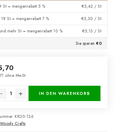
 9 St = mengenrabatt 5 %
€5,42
/ St
- 19 St = mengenrabatt 7 %
€5,30
/ St
und mehr St = mengenrabatt 10 %
€5,13
/ St
Sie sparen
€0
5,70
71 ohne MwSt.
kaufspreis:
IN DEN WARENKORB
nummer:
KR20-126
Woody Crafts