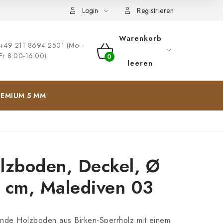
ng
Impressum
Login
Registrieren
Warenkorb
+49 211 8694 2501 (Mo-
Fr 8:00-16:00)
WARENKORB
leeren
EMIUM 5 MM
lzboden, Deckel, Ø
 cm, Malediven 03
nde Holzboden aus Birken-Sperrholz mit einem