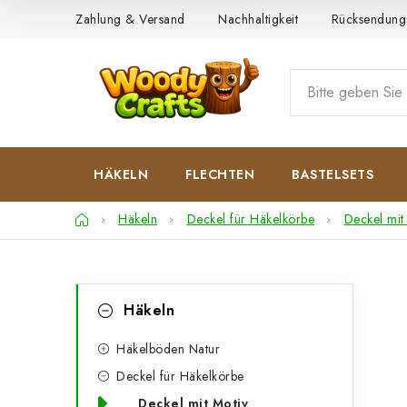
Zum
Zahlung & Versand
Nachhaltigkeit
Rücksendung
Inhalt
springen
HÄKELN
FLECHTEN
BASTELSETS
Startseite
Häkeln
Deckel für Häkelkörbe
Deckel mit
S
K
Kategorien
Häkeln
überspringen
a
e
t
Häkelböden Natur
i
Deckel für Häkelkörbe
e
t
Deckel mit Motiv