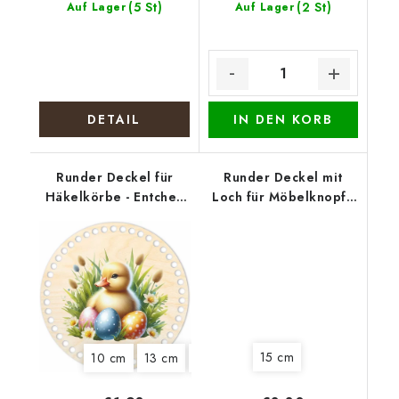
(5 St)
(2 St)
Auf Lager
Auf Lager
DETAIL
IN DEN KORB
Runder Deckel für
Runder Deckel mit
Häkelkörbe - Entchen
Loch für Möbelknopf -
mit Eiern
Vierblättriges
Kleeblatt für Glück
15 cm
10 cm
13 cm
15 cm
18 cm
22 cm
25 cm