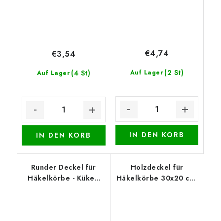
€4,74
€3,54
(2 St)
(4 St)
Auf Lager
Auf Lager
IN DEN KORB
IN DEN KORB
Runder Deckel für
Holzdeckel für
Häkelkörbe - Küken
Häkelkörbe 30x20 cm,
mit Blumenstrauß
halb oval 15 x 20 cm,
Gebäck 2