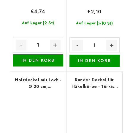
€4,74
€2,10
(2 St)
Auf Lager
(>10 St)
Auf Lager
IN DEN KORB
IN DEN KORB
Holzdeckel mit Loch -
Runder Deckel für
Ø 20 cm,
Häkelkörbe - Türkise
Weihnachtskranz mit
Blüte
Schleife