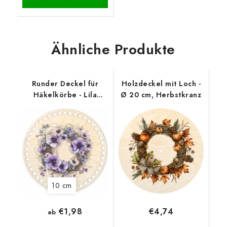
Ähnliche Produkte
Runder Deckel für
Holzdeckel mit Loch -
Häkelkörbe - Lila
Ø 20 cm, Herbstkranz
Kranz
10 cm
€1,98
€4,74
ab