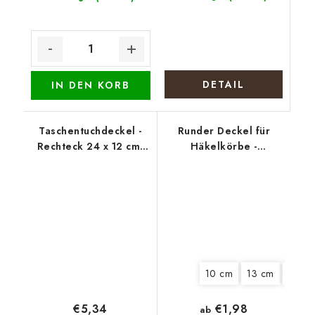
DETAIL
IN DEN KORB
Taschentuchdeckel -
Runder Deckel für
Rechteck 24 x 12 cm,
Häkelkörbe -
Ostern 1
Weihnachtstisch
10 cm
13 cm
15 cm
€5,34
€1,98
ab