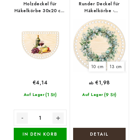
Holzdeckel für
Runder Deckel für
Häkelkörbe 30x20 cm,
Häkelkörbe -
halb oval 15 x 20 cm,
Eukalyptuskranz
Wein
10 cm
13 cm
15 cm
€1,98
€4,14
ab
(1 St)
(9 St)
Auf Lager
Auf Lager
IN DEN KORB
DETAIL