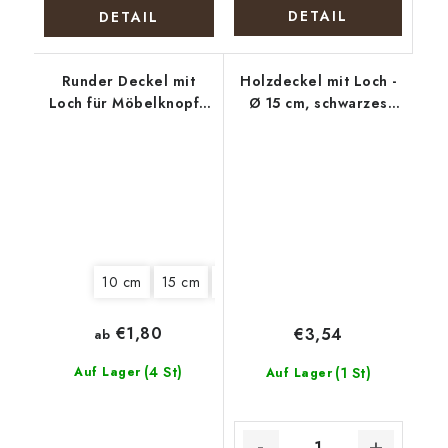
DETAIL
DETAIL
Runder Deckel mit
Holzdeckel mit Loch -
Loch für Möbelknopf -
Ø 15 cm, schwarzes
Mohnblumenkranz
Mandala
10 cm
15 cm
18 cm
22 cm
€1,80
€3,54
ab
(4 St)
Auf Lager
(1 St)
Auf Lager