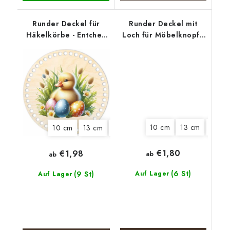
Runder Deckel für
Runder Deckel mit
Häkelkörbe - Entchen
Loch für Möbelknopf -
mit Eiern
Polizeihund
10 cm
13 cm
15 cm
10 cm
13 cm
15 cm
18 cm
22 cm
25 cm
€1,80
€1,98
ab
ab
(6 St)
(9 St)
Auf Lager
Auf Lager