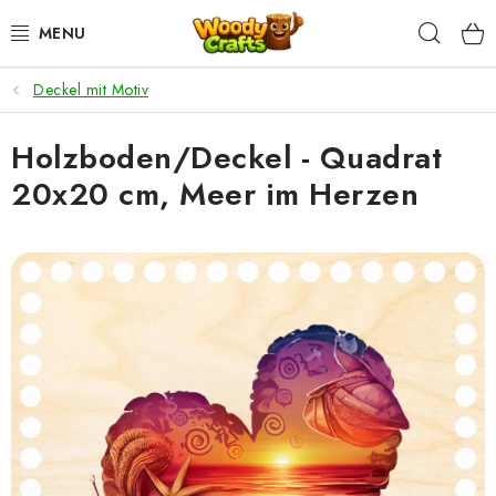
Zum
Such
Inhalt
springen
Deckel mit Motiv
HÄKELN
Holzboden/Deckel - Quadrat
FLECHTEN
20x20 cm, Meer im Herzen
BASTELSETS
ZUBEHÖR ZUM HÄKELN
WOODY GARN
WOODY PREMIUM 5 MM
Zahlung & Versand
Nachhaltigkeit
Rücksendungen und Reklamationen
Kontakt
AGB