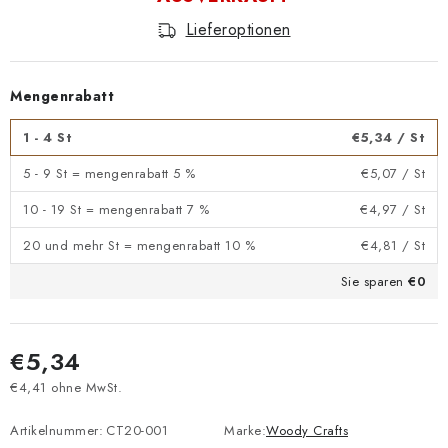
Lieferoptionen
Mengenrabatt
1 - 4 St
€5,34
/ St
5 - 9 St = mengenrabatt 5 %
€5,07
/ St
10 - 19 St = mengenrabatt 7 %
€4,97
/ St
20 und mehr St = mengenrabatt 10 %
€4,81
/ St
Sie sparen
€0
€5,34
€4,41 ohne MwSt.
Verkaufspreis:
Artikelnummer:
CT20-001
Marke:
Woody Crafts