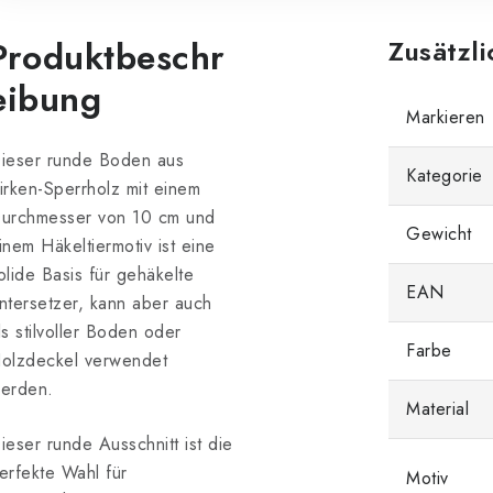
Produktbeschr
Zusätzl
eibung
Markieren
ieser runde Boden
aus
Kategorie
irken-Sperrholz
mit einem
urchmesser von 10 cm und
Gewicht
inem
Häkeltiermotiv ist eine
olide Basis für gehäkelte
EAN
ntersetzer, kann aber auch
ls stilvoller Boden oder
Farbe
olzdeckel verwendet
erden.
Material
ieser runde Ausschnitt ist die
erfekte Wahl für
Motiv