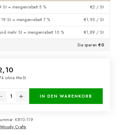
 9 St = mengenrabatt 5 %
€2
/ St
- 19 St = mengenrabatt 7 %
€1,95
/ St
und mehr St = mengenrabatt 10 %
€1,89
/ St
Sie sparen
€0
2,10
74 ohne MwSt.
kaufspreis:
IN DEN WARENKORB
nummer:
KR10-119
Woody Crafts