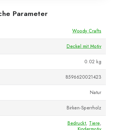
iche Parameter
Woody Crafts
Deckel mit Motiv
0.02 kg
8596620021423
Natur
Birken-Sperrholz
Bedruckt
,
Tiere
,
Kindermotiv