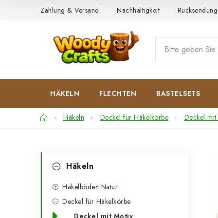
Zum
Zahlung & Versand
Nachhaltigkeit
Rücksendung
Inhalt
springen
HÄKELN
FLECHTEN
BASTELSETS
Startseite
Häkeln
Deckel für Häkelkörbe
Deckel mit
S
K
Kategorien
Häkeln
überspringen
a
e
t
Häkelböden Natur
i
Deckel für Häkelkörbe
e
t
Deckel mit Motiv