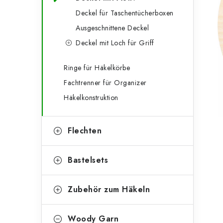
g
e
Deckel für Taschentücherboxen
o
Ausgeschnittene Deckel
n
r
Deckel mit Loch für Griff
l
i
e
e
Ringe für Häkelkörbe
Fachtrenner für Organizer
n
i
Häkelkonstruktion
s
t
Flechten
e
Bastelsets
Zubehör zum Häkeln
Woody Garn