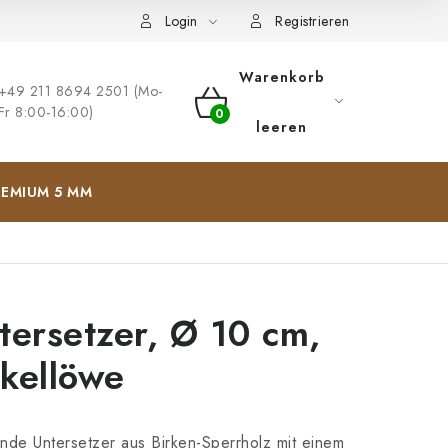
ng
Impressum
Login
Registrieren
Warenkorb
+49 211 8694 2501 (Mo-
Fr 8:00-16:00)
WARENKORB
leeren
EMIUM 5 MM
tersetzer, Ø 10 cm,
kellöwe
nde Untersetzer aus Birken-Sperrholz
mit einem