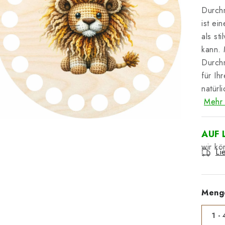
Durch
ist ei
als st
kann. 
Durchm
für Ih
natürl
Mehr 
AUF 
Li
Meng
1 - 