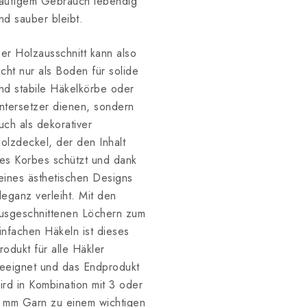
äufigem Gebrauch lebendig
nd sauber bleibt.
er Holzausschnitt kann also
icht nur als Boden für solide
nd stabile Häkelkörbe oder
ntersetzer dienen, sondern
uch als dekorativer
olzdeckel, der den Inhalt
es Korbes schützt und dank
eines ästhetischen Designs
leganz verleiht. Mit den
usgeschnittenen Löchern zum
infachen Häkeln ist dieses
rodukt für alle Häkler
eeignet und das Endprodukt
ird in Kombination mit 3 oder
 mm Garn zu einem wichtigen