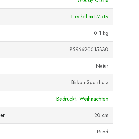
Woody Crafts
Deckel mit Motiv
0.1 kg
8596620015330
Natur
Birken-Sperrholz
Bedruckt
,
Weihnachten
er
20 cm
Rund