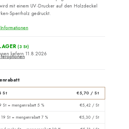
wird mit einem UV-Drucker auf den Holzdeckel
rken-Sperrholz gedruckt.
Informationen
LAGER
(3 St)
11.8.2026
eferoptionen
enrabatt
4 St
€5,70
/ St
 9 St = mengenrabatt 5 %
€5,42
/ St
- 19 St = mengenrabatt 7 %
€5,30
/ St