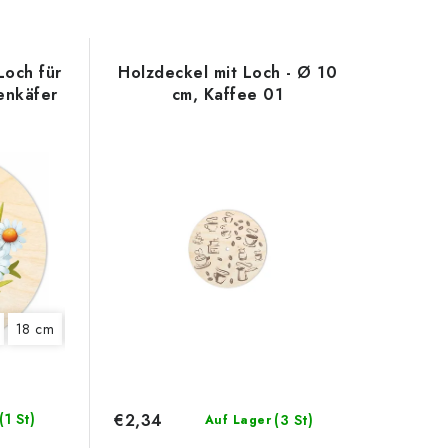
Loch für
Holzdeckel mit Loch - Ø 10
enkäfer
cm, Kaffee 01
18 cm
20 cm
22 cm
€2,34
(1 St)
(3 St)
Auf Lager