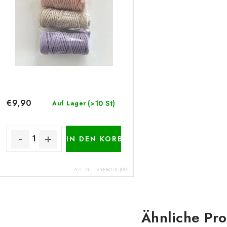
€9,90
(>10 St)
Auf Lager
IN DEN KORB
Art.-Nr.:
VYPRODEJ001
Ähnliche Pr