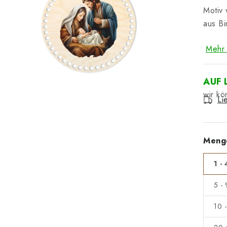
Motiv 
aus Bi
Mehr 
AUF 
Li
Meng
1 - 
5 -
10 