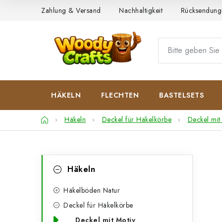
Zum
Zahlung & Versand
Nachhaltigkeit
Rücksendung
Inhalt
springen
HÄKELN
FLECHTEN
BASTELSETS
Startseite
Häkeln
Deckel für Häkelkörbe
Deckel mit
S
K
Kategorien
Häkeln
überspringen
a
e
t
Häkelböden Natur
i
Deckel für Häkelkörbe
e
t
Deckel mit Motiv