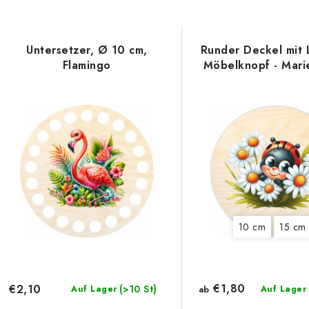
Untersetzer, Ø 10 cm,
Runder Deckel mit 
Flamingo
Möbelknopf - Mari
10 cm
15 cm
€1,80
€2,10
(>10 St)
Auf Lager
ab
Auf Lager