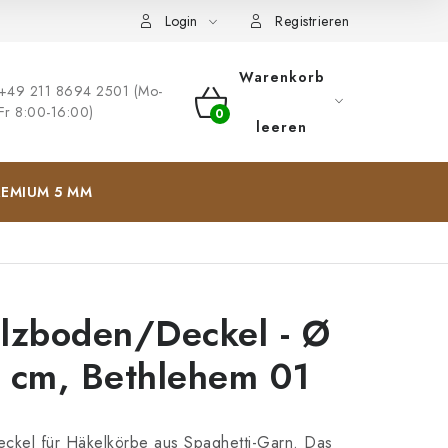
ng
Impressum
Login
Registrieren
Warenkorb
+49 211 8694 2501 (Mo-
Fr 8:00-16:00)
WARENKORB
leeren
EMIUM 5 MM
lzboden/Deckel - Ø
 cm, Bethlehem 01
ckel für Häkelkörbe aus Spaghetti-Garn. Das