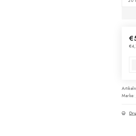
20 
€
€4,
Ver
Artikel
Marke:
Dru