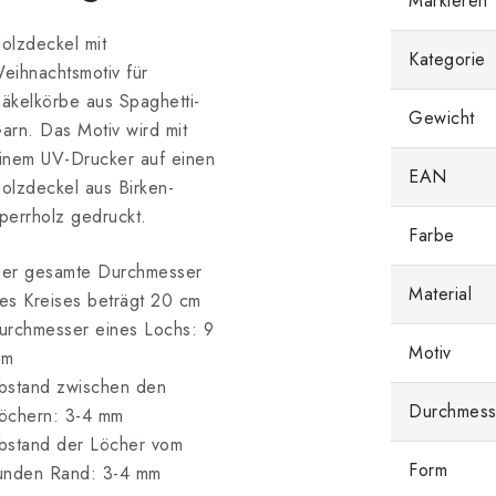
Markieren
olzdeckel mit
Kategorie
eihnachtsmotiv für
äkelkörbe aus Spaghetti-
Gewicht
arn. Das Motiv wird mit
inem UV-Drucker auf einen
EAN
olzdeckel aus Birken-
perrholz gedruckt.
Farbe
er gesamte Durchmesser
Material
es Kreises beträgt 20 cm
urchmesser eines Lochs: 9
Motiv
mm
bstand zwischen den
Durchmess
öchern: 3-4 mm
bstand der Löcher vom
Form
unden Rand: 3-4 mm