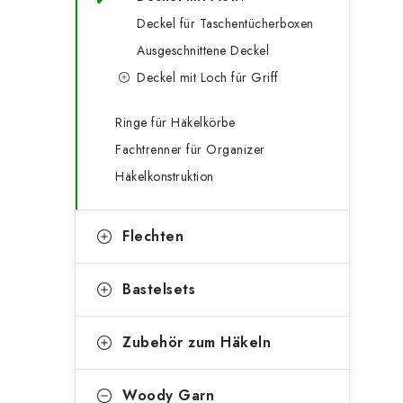
g
e
Deckel für Taschentücherboxen
o
Ausgeschnittene Deckel
n
r
Deckel mit Loch für Griff
l
i
e
e
Ringe für Häkelkörbe
Fachtrenner für Organizer
n
i
Häkelkonstruktion
s
t
Flechten
e
Bastelsets
Zubehör zum Häkeln
Woody Garn