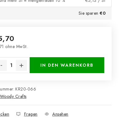
und mehr St = mengenrabatt 10 %
€5,13
/ St
Sie sparen
€0
5,70
71 ohne MwSt.
kaufspreis:
IN DEN WARENKORB
nummer:
KR20-066
Woody Crafts
cken
Fragen
Ansehen